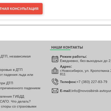
ТНАЯ КОНСУЛЬТАЦИЯ
НАШИ КОНТАКТЫ
 ДТП, независимая
Режим работы:
Ежедневно, без выходных до 2
Адрес:
оровью в ДТП
г.Новосибирск, ул. Кропоткина
811
т падения льда или
Телефон:
+7 (383) 227-83-79
при ДТП
 причиненного падением
E-mail:
info@novosibirsk-avtoyuri
овления ГИБДД
САГО. Что делать?
 споры со страховыми